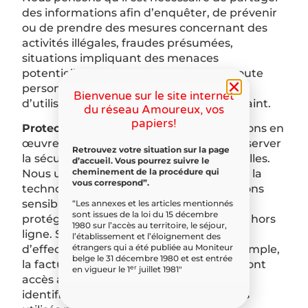
des informations afin d’enquêter, de prévenir
ou de prendre des mesures concernant des
activités illégales, fraudes présumées,
situations impliquant des menaces
potentielles à la sécurité physique de toute
personne, violations de nos conditions
Bienvenue sur le site internet
d’utilisation, ou quand la loi nous y contraint.
du réseau Amoureux, vos
papiers!
Protection des informations
Nous mettons en
œuvre une variété de mesures pour préserver
Retrouvez votre situation sur la page
la sécurité de vos informations personnelles.
d’accueil. Vous pourrez suivre le
cheminement de la procédure qui
Nous utilisons un cryptage à la pointe de la
vous correspond”.
technologie pour protéger les informations
sensibles transmises en ligne. Nous
“Les annexes et les articles mentionnés
sont issues de la loi du 15 décembre
protégeons également vos informations hors
1980 sur l’accès au territoire, le séjour,
ligne. Seuls les employés qui ont besoin
l’établissement et l’éloignement des
étrangers qui a été publiée au Moniteur
d’effectuer un travail spécifique (par exemple,
belge le 31 décembre 1980 et est entrée
la facturation ou le service à la clientèle) ont
er
en vigueur le 1
juillet 1981″
accès aux informations personnelles
identifiables. Les ordinateurs et serveurs