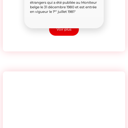
étrangers qui a été publiée au Moniteur
belge le 31 décembre 1980 et est entrée
er
en vigueur le 1
juillet 1981″
La cohabitation légale
Voir plus