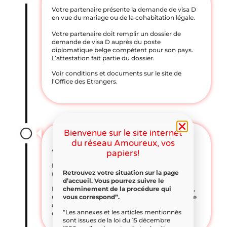
Votre partenaire présente la demande de visa D
en vue du mariage ou de la cohabitation légale.
Votre partenaire doit remplir un dossier de
demande de visa D auprès du poste
diplomatique belge compétent pour son pays.
L’attestation fait partie du dossier.
Voir conditions et documents sur le site de
l’Office des Etrangers.
Bienvenue sur le site internet
du réseau Amoureux, vos
Analyse du dossier par l'Office des Etrangers
papiers!
Le dossier est envoyé à l’Office des Etrangers
Retrouvez votre situation sur la page
(OE) pour traitement.
d’accueil. Vous pourrez suivre le
cheminement de la procédure qui
Durée de l’analyse : délai moyen de 6 semaines,
vous correspond”.
une fois que le dossier est arrivé en Belgique. Ce
délai peut être prolongé si l’OE lance une
“Les annexes et les articles mentionnés
enquête complémentaire.
sont issues de la loi du 15 décembre