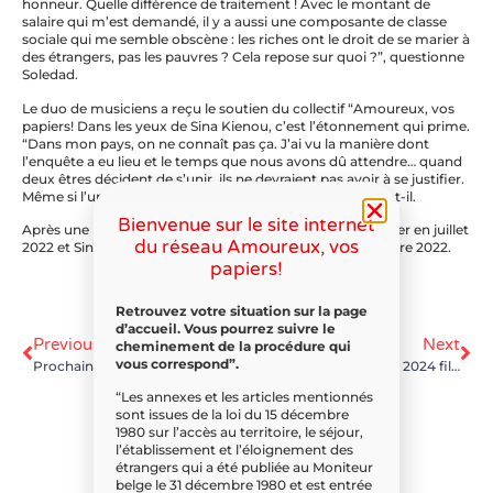
honneur. Quelle différence de traitement ! Avec le montant de
salaire qui m’est demandé, il y a aussi une composante de classe
sociale qui me semble obscène : les riches ont le droit de se marier à
des étrangers, pas les pauvres ? Cela repose sur quoi ?”, questionne
Soledad.
Le duo de musiciens a reçu le soutien du collectif “Amoureux, vos
papiers! Dans les yeux de Sina Kienou, c’est l’étonnement qui prime.
“Dans mon pays, on ne connaît pas ça. J’ai vu la manière dont
l’enquête a eu lieu et le temps que nous avons dû attendre… quand
deux êtres décident de s’unir, ils ne devraient pas avoir à se justifier.
Même si l’un vient d’Afrique et l’autre d’Europe”, détaille-t-il.
Bienvenue sur le site internet
Après une longue attente, le duo a pu finalement se marier en juillet
du réseau Amoureux, vos
2022 et Sina a reçu sa carte de séjour de 5 ans en décembre 2022.
papiers!
Retrouvez votre situation sur la page
d’accueil. Vous pourrez suivre le
Previous
Next
cheminement de la procédure qui
vous correspond”.
Prochaine séance conseil le samedi 5 septembre 2026 à 10h en vidéoconférence.
Action de la St Valentin 2024 filmée par TDM
“Les annexes et les articles mentionnés
sont issues de la loi du 15 décembre
1980 sur l’accès au territoire, le séjour,
l’établissement et l’éloignement des
étrangers qui a été publiée au Moniteur
belge le 31 décembre 1980 et est entrée